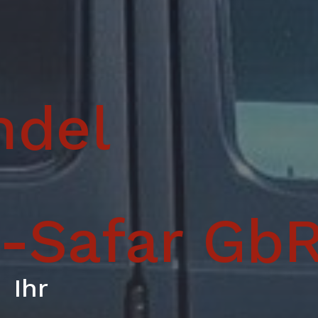
ndel
-Safar Gb
Ihr