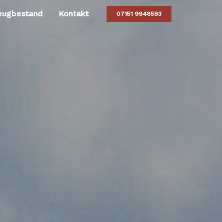
eugbestand
Kontakt
07151 9948593